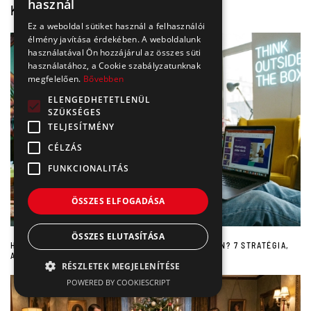
használ
KAPCSOLÓDÓ CIKKEK
ENGLISH
Ez a weboldal sütiket használ a felhasználói
élmény javítása érdekében. A weboldalunk
használatával Ön hozzájárul az összes süti
használatához, a Cookie szabályzatunknak
megfelelően.
Bővebben
ELENGEDHETETLENÜL
SZÜKSÉGES
TELJESÍTMÉNY
CÉLZÁS
FUNKCIONALITÁS
ÖSSZES ELFOGADÁSA
ÖSSZES ELUTASÍTÁSA
HOGYAN ÉPÍTSÜNK MÁRKÁT LINKEDIN-EN 2026-BAN? 7 STRATÉGIA,
AMI MŰKÖDIK, ÉS 3, AMI NEM
RÉSZLETEK MEGJELENÍTÉSE
POWERED BY COOKIESCRIPT