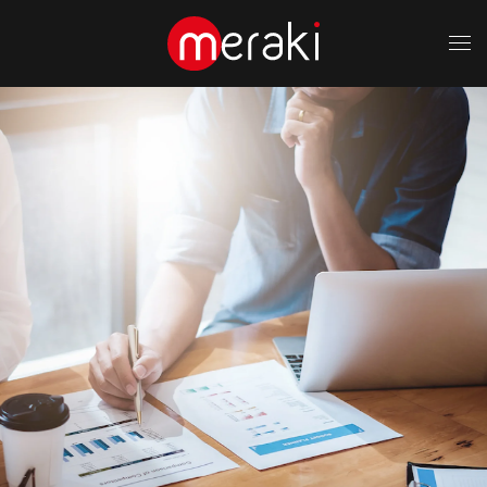
Fő tartalom átugrása