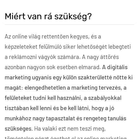
Miért van rá szükség?
Az online világ rettentően kegyes, és a
képzeleteket felülmúló siker lehetőségét lebegteti
a reklámozni vágyók számára. A nagy áttörés
azonban nagyon sok esetben elmarad.
A digitális
marketing ugyanis egy külön szakterületté nőtte ki
magát: elengedhetetlen a marketing tervezés, a
felületeket tudni kell használni, a szabályokkal
tisztában kell lenni és be kell látni, hogy a jó
munkához nagy tapasztalat és rengeteg tanulás
szükséges.
Ha valaki ezt nem teszi meg,
töméntelen pénzt égethet el az online marketing