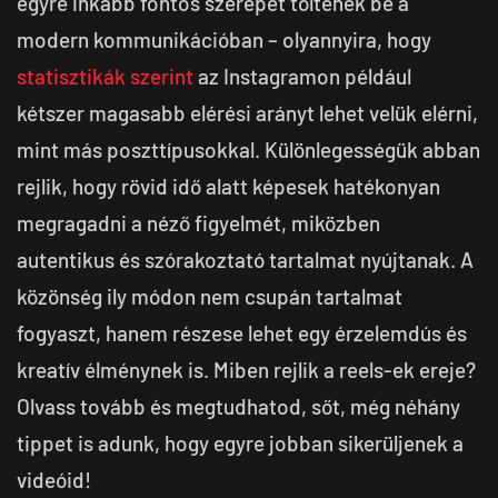
egyre inkább fontos szerepet töltenek be a
modern kommunikációban – olyannyira, hogy
statisztikák szerint
az Instagramon például
kétszer magasabb elérési arányt lehet velük elérni,
mint más poszttípusokkal. Különlegességük abban
rejlik, hogy rövid idő alatt képesek hatékonyan
megragadni a néző figyelmét, miközben
autentikus és szórakoztató tartalmat nyújtanak. A
közönség ily módon nem csupán tartalmat
fogyaszt, hanem részese lehet egy érzelemdús és
kreatív élménynek is. Miben rejlik a reels-ek ereje?
Olvass tovább és megtudhatod, sőt, még néhány
tippet is adunk, hogy egyre jobban sikerüljenek a
videóid!