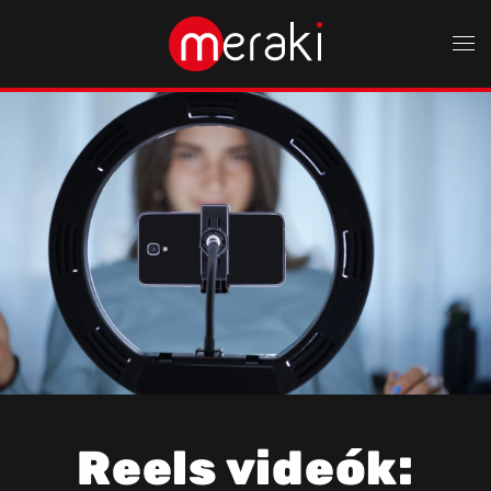
Fő tartalom átugrása
Reels videók: