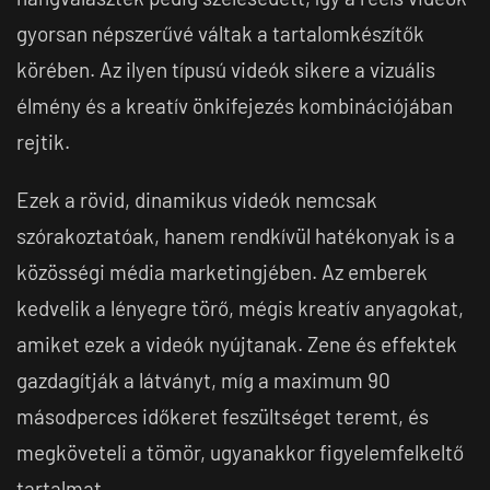
gyorsan népszerűvé váltak a tartalomkészítők
körében. Az ilyen típusú videók sikere a vizuális
élmény és a kreatív önkifejezés kombinációjában
rejtik.
Ezek a rövid, dinamikus videók nemcsak
szórakoztatóak, hanem rendkívül hatékonyak is a
közösségi média marketingjében. Az emberek
kedvelik a lényegre törő, mégis kreatív anyagokat,
amiket ezek a videók nyújtanak. Zene és effektek
gazdagítják a látványt, míg a maximum 90
másodperces időkeret feszültséget teremt, és
megköveteli a tömör, ugyanakkor figyelemfelkeltő
tartalmat.