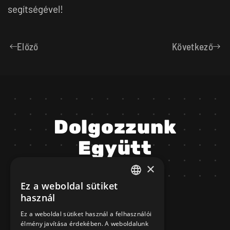
segítségével!
Előző
Következő
Dolgozzunk
Együtt
×
Ez a weboldal sütiket
HUNGARIAN
Budapest
használ
ENGLISH
Ez a weboldal sütiket használ a felhasználói
élmény javítása érdekében. A weboldalunk
1033 Budapest,