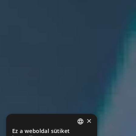
×
Ez a weboldal sütiket
HUNGARIAN