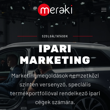
Fő tartalom átugrása
SZOLGÁLTATÁSOK
IPARI
MARKETING
Marketingmegoldások nemzetközi
szinten versenyző, speciális
termékportfólióval rendelkező ipari
cégek számára.