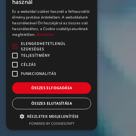
használ
ENGLISH
Ez a weboldal sütiket használ a felhasználói
élmény javítása érdekében. A weboldalunk
használatával Ön hozzájárul az összes süti
használatához, a Cookie szabályzatunknak
megfelelően.
Bővebben
ELENGEDHETETLENÜL
SZÜKSÉGES
TELJESÍTMÉNY
CÉLZÁS
FUNKCIONALITÁS
ÖSSZES ELFOGADÁSA
ÖSSZES ELUTASÍTÁSA
RÉSZLETEK MEGJELENÍTÉSE
POWERED BY COOKIESCRIPT