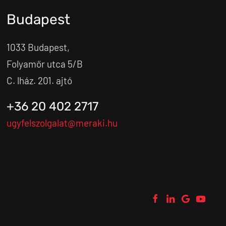
Budapest
1033 Budapest,
Folyamőr utca 5/B
C. lház. 201. ajtó
+36 20 402 2717
ugyfelszolgalat@meraki.hu