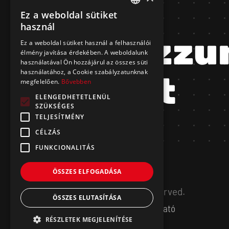
Ez a weboldal sütiket
HUNGARIAN
használ
Dolgozzu
ENGLISH
Ez a weboldal sütiket használ a felhasználói
élmény javítása érdekében. A weboldalunk
használatával Ön hozzájárul az összes süti
használatához, a Cookie szabályzatunknak
Együtt
megfelelően.
Bővebben
ELENGEDHETETLENÜL
SZÜKSÉGES
TELJESÍTMÉNY
CÉLZÁS
FUNKCIONALITÁS
ÖSSZES ELFOGADÁSA
©
2026.
MERAKI.
All Rights Reserved.
ÖSSZES ELUTASÍTÁSA
Impresszum
Adatvédelmi Tájékoztató
RÉSZLETEK MEGJELENÍTÉSE