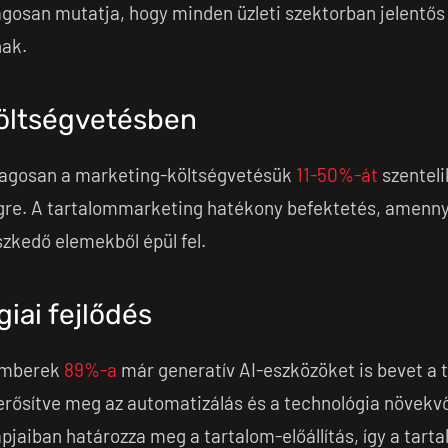
ágosan mutatja, hogy minden üzleti szektorban jelentős
nak.
 költségvetésben
tlagosan a marketing-költségvetésük
11-50%-át
szenteli
re. A tartalommarketing hatékony befektetés, amennyib
szkedő elemekből épül fel.
giai fejlődés
emberek
89%-a
már generatív AI-eszközöket is bevet a 
y erősítve meg az automatizálás és a technológia növekv
lapjaiban határozza meg a tartalom-előállítás, így a tar