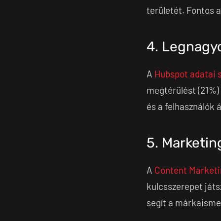
területét. Fontos
4. Legnagy
A
Hubspot adatai s
megtérülést (21%) 
és a felhasználók á
5. Marketin
A
Content Marketi
kulcsszerepet ját
segít a márkaisme