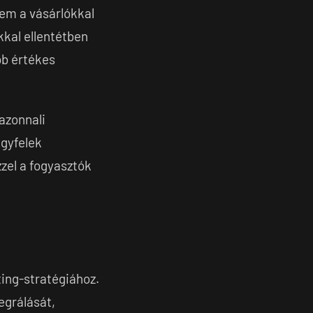
nem a vásárlókkal
kal ellentétben
bb értékes
azonnali
ügyfelek
zel a fogyasztók
ting-stratégiához.
egrálását,