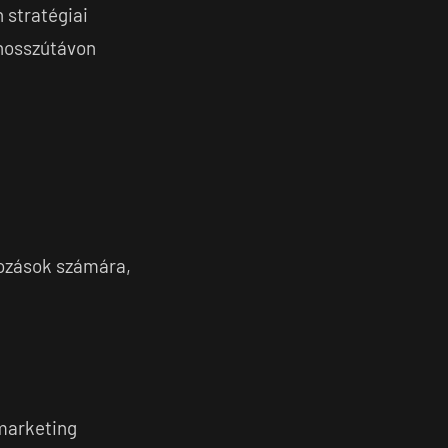
 stratégiai
 hosszútávon
kozások számára,
marketing