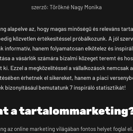
szerző: Törökné Nagy Monika
ng alapelve az, hogy magas minőségű és releváns tarta
dig közvetlen értékesítéssel próbálkozunk. A jól szer
informatív, hanem folyamatosan elkötelez és inspirál 
ítása a vásárlók számára bizalmi közeget teremt és ho
at ki. Ezzel a megközelítéssel a vállalkozások nemcsak a
tésében érhetnek el sikereket, hanem a piaci versenybe
k bizonyításául bemutatunk 7 inspiráló statisztikát!
ent a tartalommarketing
g az online marketing világában fontos helyet foglal el.