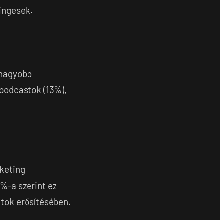
ingesek.
gnagyobb
, podcastok (13%),
rketing
%-a szerint ez
atok erősítésében.