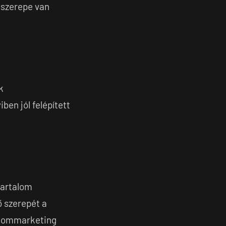
 szerepe van
k
en jól felépített
tartalom
ő szerepét a
talommarketing