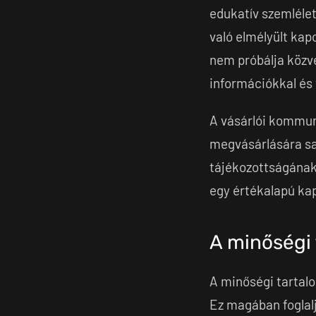
edukatív szemlélet
való elmélyült ka
nem próbálja közve
információkkal és
A vásárlói kommun
megvásárlására sar
tájékozottságának
egy értékalapú ka
A minőségi
A minőségi tartalo
Ez magában foglalj