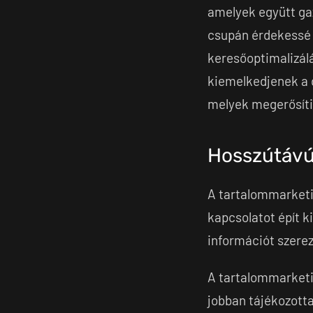
amelyek együtt gaz
csupán érdekessé é
keresőoptimalizálá
kiemelkedjenek a d
melyek megerősíti
Hosszútávú
A tartalommarketin
kapcsolatot épít k
információt szerez
A tartalommarketin
jobban tájékozotta