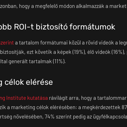
 azonban, hogy a megfelelő módon alkalmazzák a market
obb ROI-t biztosító formátumok
zerint
a tartalom formátumai közül a rövid videók a le
biztosítják, ezt követik a képek (19%), élő videók (16%)
ltal generált tartalmak (11%).
g célok elérése
ng Institute kutatása
rávilágít arra, hogy a tartalomma
szik a marketing célok elérésében: a megkérdezettek 87
rtség növelésében, 74% szerint pedig az ügyfélkapcsol