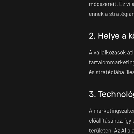
módszereit. Ez vil
ennek a stratégiá
2. Helye a
A vállalkozások á
tartalommarketing
és stratégiába ille
3. Technoló
A marketingszak
előállításához, íg
területen. Az AI a