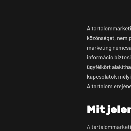
A tartalommarketi
közönséget, nem pe
marketing nemcsak 
információ biztos
ügyfélkört alakíth
kapcsolatok mélyí
A tartalom erejéne
Mit jel
A tartalommarketin