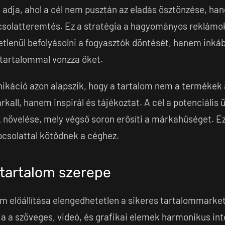
 adja, ahol a cél nem pusztán az eladás ösztönzése, ha
pcsolatteremtés. Ez a stratégia a hagyományos reklámok
tlenül befolyásolni a fogyasztók döntését, hanem inká
 tartalommal vonzza őket.
ikáció azon alapszik, hogy a tartalom nem a termékek 
kall, hanem inspirál és tájékoztat. A cél a potenciális 
 növelése, mely végső soron erősíti a márkahűséget. Ez
pcsolattal kötődnek a céghez.
 tartalom szerepe
m előállítása elengedhetetlen a sikeres tartalommarke
a a szöveges, videó, és grafikai elemek harmonikus int