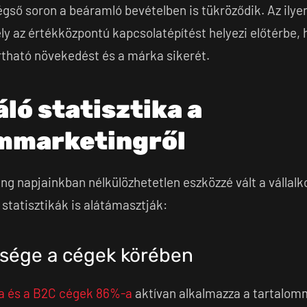
gső soron a beáramló bevételben is tükröződik. Az ilyen
y az értékközpontú kapcsolatépítést helyezi előtérbe,
artható növekedést és a márka sikerét.
áló statisztika a
mmarketingről
ng napjainkban nélkülözhetetlen eszközzé vált a vállal
 statisztikák is alátámasztják:
űsége a cégek körében
a és a B2C cégek 86%-a
aktívan alkalmazza a tartalom