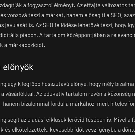
dagítják a fogyasztói élményt. Az effajta változatos t
s vonzóvá teszi a márkát, hanem elősegíti a SEO, azaz
s javulását is. Az SEO fejlődése lehetővé teszi, hogy íg
igitális piacon. A tartalom középpontjában a relevancia 
k a márkapozíciót.
 előnyök
g egyik legfőbb hosszútávú előnye, hogy mély bizalmat 
i a vásárlókkal. Az edukatív tartalom révén a közönség
, hanem bizalommal fordul a márkához, mert hiteles for
g segít az eladási ciklusok lerövidítésében is. Mivel a
k és elkötelezettek, kevesebb időt vesz igénybe a dönt