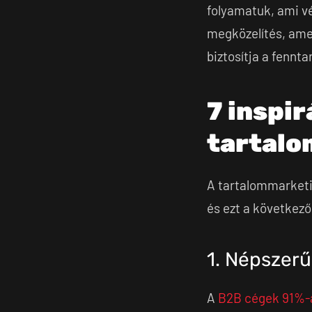
folyamatuk, ami vé
megközelítés, amel
biztosítja a fennt
7 inspir
tartalo
A tartalommarketi
és ezt a következő
1. Népszer
A
B2B cégek 91%-