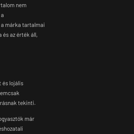
artalom nem
 a
y a márka tartalmai
és az érték áll,
és lojális
 nemcsak
rásnak tekinti.
 fogyasztók már
éshozatali