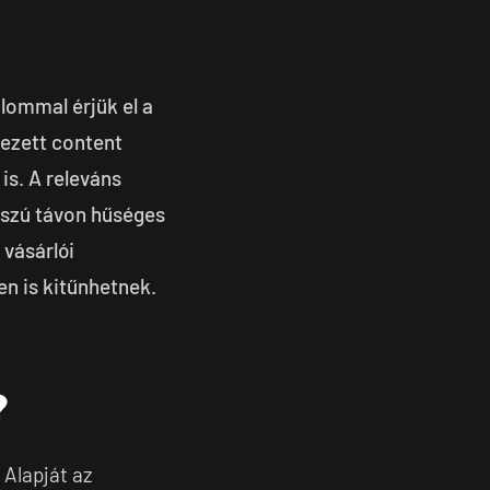
lommal érjük el a
vezett content
is. A releváns
sszú távon hűséges
 vásárlói
n is kitűnhetnek.
?
 Alapját az