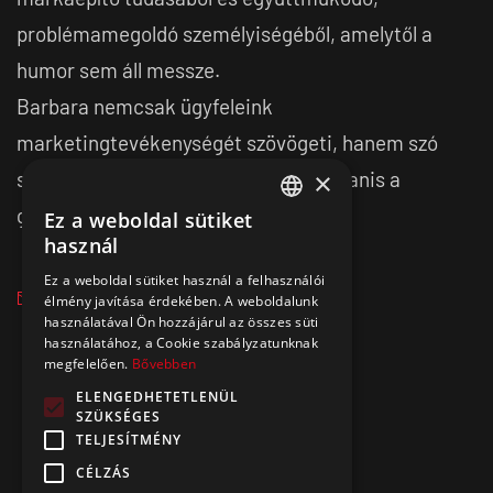
problémamegoldó személyiségéből, amelytől a
humor sem áll messze.
Barbara nemcsak ügyfeleink
marketingtevékenységét szövögeti, hanem szó
×
szerint is: szakemberünk hobbija ugyanis a
gobelinszövés.
Ez a weboldal sütiket
HUNGARIAN
használ
ENGLISH
Ez a weboldal sütiket használ a felhasználói
élmény javítása érdekében. A weboldalunk
használatával Ön hozzájárul az összes süti
használatához, a Cookie szabályzatunknak
megfelelően.
Bővebben
ELENGEDHETETLENÜL
SZÜKSÉGES
TELJESÍTMÉNY
CÉLZÁS